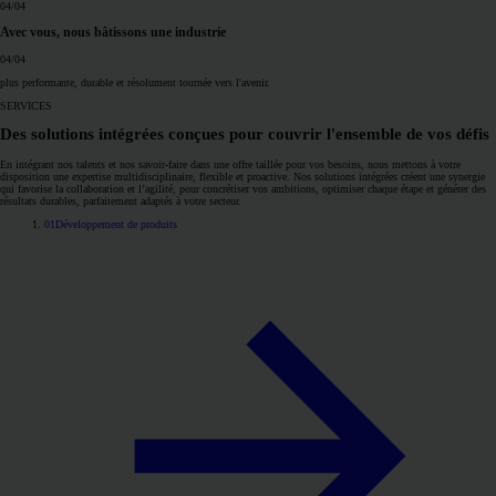
04
/04
Avec vous,
nous bâtissons une industrie
04
/04
plus performante, durable et résolument tournée
vers l'avenir
.
SERVICES
Des solutions intégrées conçues pour couvrir
l'ensemble de vos défis
En intégrant nos talents et nos savoir-faire dans une offre taillée pour vos besoins, nous mettons à votre
disposition une expertise multidisciplinaire, flexible et proactive. Nos solutions intégrées créent une synergie
qui favorise la collaboration et l’agilité, pour concrétiser vos ambitions, optimiser chaque étape et générer des
résultats durables, parfaitement adaptés à votre secteur.
01
Développement de produits