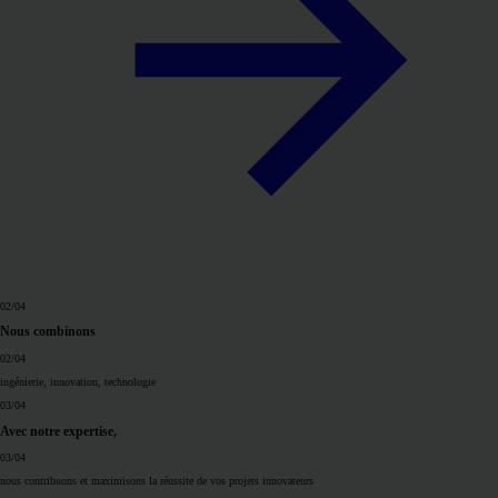
02
/04
Nous combinons
02
/04
ingénierie,
innovation,
technologie
03
/04
Avec notre expertise,
03
/04
nous contribuons et maximisons la réussite de
vos
projets innovateurs