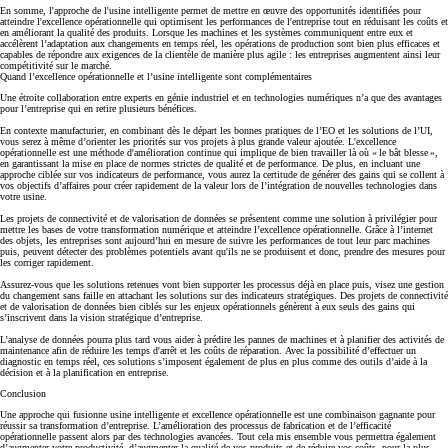
En somme, l'approche de l'usine intelligente permet de
mettre en œuvre des opportunités identifiées pour
atteindre l'excellence opérationnelle qui optimisent les performances de l'entreprise tout en réduisant les coûts et
en améliorant la qualité des produits.
Lorsque les machines et les systèmes communiquent entre eux et
accélèrent l’adaptation aux changements en temps réel, les opérations de production sont bien plus efficaces et
capables de répondre aux exigences de la clientèle de manière plus agile :
les entreprises augmentent ainsi leur
compétitivité sur le marché.
Quand l’excellence opérationnelle et l’usine intelligente sont complémentaires
Une étroite collaboration entre experts en génie industriel et en technologies numériques n’a que des avantages
pour l’entreprise qui en retire plusieurs bénéfices.
En contexte manufacturier, en combinant dès le départ les bonnes pratiques de l’EO et les solutions de l’UI,
vous serez à même d’orienter
les priorités sur vos projets à plus grande valeur ajoutée
. L'excellence
opérationnelle est une méthode d'amélioration continue qui implique de bien travailler là où « le bât blesse »,
en garantissant la mise en place de normes strictes de qualité et de performance. De plus, en incluant une
approche ciblée sur vos indicateurs de performance, vous aurez la certitude de générer des gains qui se collent à
vos objectifs d’affaires pour créer rapidement de la valeur lors de l’intégration de nouvelles technologies dans
votre usine.
Les projets de connectivité et de valorisation de données se présentent comme une solution à privilégier pour
mettre les bases de votre transformation numérique et atteindre l’excellence opérationnelle. Grâce à l’internet
des objets, les entreprises sont aujourd’hui en mesure de suivre les performances de tout leur parc machines
puis, peuvent détecter des problèmes potentiels avant qu'ils ne se produisent et donc, prendre des mesures pour
les corriger rapidement.
Assurez-vous que
les solutions retenues vont bien supporter les processus déjà en place puis, visez une gestion
du changement sans faille en attachant les solutions sur des indicateurs stratégiques.
Des projets de connectivité
et de valorisation de données bien ciblés sur les enjeux opérationnels génèrent à eux seuls des gains qui
s’inscrivent dans la vision stratégique d’entreprise.
L’analyse de données pourra plus tard vous aider à prédire les pannes de machines et à planifier des activités de
maintenance
afin de réduire les temps d'arrêt et les coûts de réparation. Avec la possibilité d’effectuer un
diagnostic en temps réel, ces solutions s’imposent également de plus en plus comme des outils d’aide à la
décision et à la planification en entreprise.
Conclusion
Une approche qui fusionne usine intelligente et excellence opérationnelle est une combinaison gagnante pour
réussir sa transformation d’entreprise. L’amélioration des processus de fabrication et de l’efficacité
opérationnelle passent alors par des technologies avancées. Tout cela mis ensemble vous permettra également
d’augmenter votre productivité, d’augmenter la qualité de vos produits et de réduire vos coûts, pour la plus