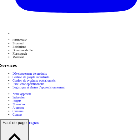
Sherbrooke
Brossard
Boisbriand
Drummondville
Plattsburgh
Montréal
Services
Développement de produits
Gestion de projets industriels
Gestion de systèmes opérationnels
Excellence opérationnelle
Logistique et chaîne d'approvisionnement
Notre approche
Industries
Projets
Nouvelles
À propos
Carrières
Contact
Haut de page
English