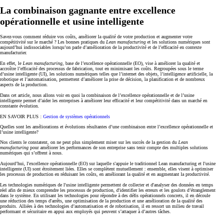
La combinaison gagnante entre excellence
opérationnelle et usine intelligente
Savez-vous comment réduire vos coûts, améliorer la qualité de votre production et augmenter votre
compétitivité sur le marché ? Les
bonnes pratiques du
Lean manufacturing
et les solutions numériques
sont
aujourd’hui indissociables lorsqu’on parle d’amélioration de la productivité et de l’efficacité en contexte
manufacturier.
En effet, le
Lean manufacturing
, base de l’
excellence opérationnelle
(EO), vise à améliorer la qualité et
accroître l’efficacité des processus de fabrication, tout en minimisant les coûts. Regroupées sous le terme
d’usine intelligente (UI),
les solutions numériques
telles que l’internet des objets, l’intelligence artificielle, la
robotique et l’automatisation, permettent d’améliorer la prise de décision, la planification et de nombreux
aspects de la production.
Dans cet article, nous allons voir en quoi la combinaison de l’excellence opérationnelle et de l’usine
intelligente permet d’aider les entreprises à améliorer leur efficacité et leur compétitivité dans un marché en
constante évolution.
EN SAVOIR PLUS :
Gestion de systèmes opérationnels
Quelles sont les améliorations et évolutions résultantes d’une combinaison entre l’excellence opérationnelle et
l’usine intelligente?
Nos clients le constatent, on ne peut plus simplement miser sur les succès de la gestion du
Lean
manufacturing
pour améliorer les performances de son entreprise sans tenir compte des multiples solutions
numériques qui s’offrent à nous.
Aujourd’hui, l'excellence opérationnelle (EO) sur laquelle s'appuie le traditionnel Lean manufacturing et l'usine
intelligente (UI) sont étroitement liées. Elles se complètent mutuellement : ensemble, elles visent à
optimiser
les processus de production en réduisant les coûts, en améliorant la qualité et en augmentant la productivité.
Les technologies numériques de l'usine intelligente permettent de collecter et d'analyser des données en temps
réel afin de mieux comprendre les processus de production, d'identifier les erreurs et les goulots d’étranglement
dans le système. En utilisant les technologies pour répondre à des défis opérationnels concrets, il en découle
une
réduction des temps d'arrêts, une optimisation de la production et une amélioration de la qualité des
produits.
Alliées à des technologies d’automatisation et de robotisation, il en ressort un milieu de travail
performant et sécuritaire en appui aux employés qui peuvent s’attaquer à d’autres tâches.