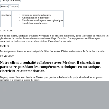
Client
Confidentiel
Secteur
Transport
Expertises
Gestion de projets industriels
Automatisation et robotique
Simulation numérique et essais physiques
Simulation manufacturière
CONTEXTE
Un de nos clients, fabriquant d’autobus voyageurs et de maisons motorisées, a pris la décision de remplacer les
plateformes de transbordement de son usine d’assemblage d’autobus. Ces équipements emblématiques
permettent de déplacer un véhicule d’une station d’assemblage à une autre.
ENJEUX
Les équipements étaient en service depuis le début des années 1980 et avaient atteint la fin de leur vie utile.
LE MANDAT
Notre client a souhaité collaborer avec Merkur. Il cherchait un
partenaire possédant les compétences techniques en mécanique,
électricité et automatisation.
De plus, notre client avait besoin de Merkur pour prendre le leadership du projet afin de rallier les parties
prenantes et d’assurer le succès du projet.