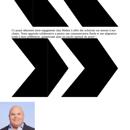
Ce projet démontre notre engagement chez Merkur à offrir des solutions sur mesure à nos
clients. Notre approche collaborative a permis une communication fluide et une adaptation
totale à leurs préférences, garantissant ainsi un succès optimal du projet !