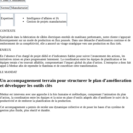
Client
Confidentiel
Secteur
Manufacturier
Expertises
Intelligence d’affaires et IA
Gestion de projets manufacturiers
CONTEXTE
Spécialisée dans la fabrication de câbles électriques enrobés de matériaux performants, notre cliente s’appuyait
historiquement sur un mode de production en flux poussés. Dans une démarche d’amélioration continue et de
renforcement de sa compétitivité, elle a amorcé un virage stratégique vers une production en flux tirés.
ENJEUX
En l’absence d’un chargé de projet dédié et d’indicateurs fiables pour suivre l’avancement des actions, les
initiatives mises en place progressaient lentement. La coordination entre les équipes de planification et les
équipes terrain s’en trouvait affaiblie, compromettant l’impact global du plan d’action. L’entreprise a donc fait
appel à Merkur afin de reprendre le flambeau et de concrétiser cette transformation.
LE MANDAT
Un accompagnement terrain
pour structurer le plan d’amélioration
et développer les outils clés
Merkur est intervenu avec une approche à la fois humaine et méthodique, comprenant l’animation du plan
d’action, la coordination entre les équipes et la mise en place d’outils adaptés afin d’améliorer le suivi de la
productivité et de renforcer la planification de la production.
Cet accompagnement a permis de recréer une dynamique collective et de poser les bases d’un système de
gestion plus fluide, plus réactif et durable.