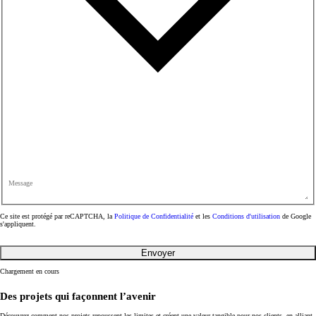
Message
Ce site est protégé par reCAPTCHA, la
Politique de Confidentialité
et les
Conditions d'utilisation
de Google
s'appliquent.
Envoyer
Chargement en cours
Des projets qui
façonnent l’avenir
Découvrez comment nos projets repoussent les limites et créent une valeur tangible pour nos clients, en alliant