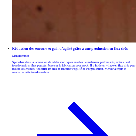
Réduction des encours et gain d’agilité grâce à une production en flux tirés
Manufacturier
Spécialisé dans la fabrication de câbles électriques enrobés de matériaux performants, notre client
fonctionnait en flux poussés, basé sur la fabrication pour stock. Il a initié un virage en flux tirés pour
réduire les encours, fluidifier les flux et renforcer l’agilité de l’organisation. Merkur a repris et
concrétisé cette transformation.